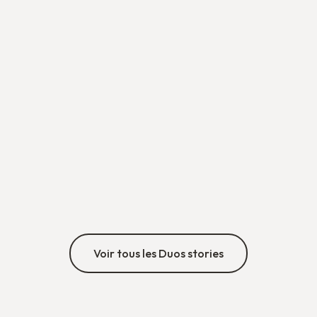
Bouchra & Pierric
Un duo qui a tenu bon, envers et contre tous les
obstacles 💪🌍
min
•
29/7/26
Découvrir
Voir tous les Duos stories