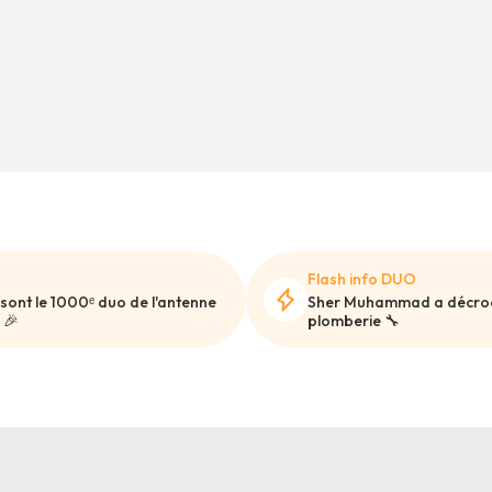
Flash info DUO
sont le 1000ᵉ duo de l'antenne
Sher Muhammad a décroc
 🎉
plomberie 🔧