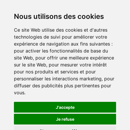
Nos actualités
Témoignages
Nous utilisons des cookies
Ce site Web utilise des cookies et d'autres
S’engager
technologies de suivi pour améliorer votre
Devenir entreprise partenaire
expérience de navigation aux fins suivantes :
Devenir bénévole
pour activer les fonctionnalités de base du
site Web
,
pour offrir une meilleure expérience
sur le site Web
,
pour mesurer votre intérêt
pour nos produits et services et pour
personnaliser les interactions marketing
,
pour
diffuser des publicités plus pertinentes pour
vous
.
Politique de confidentialité
Paramètres des cookies
J'accepte
Je refuse
© 2026 DUO for a JOB. Tous droits réservés.