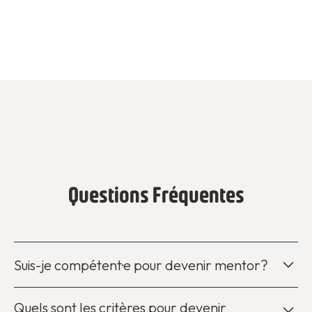
Questions Fréquentes
Suis-je compétent·e pour devenir mentor?
Aucune expérience en coaching n’est demandée.‍ Une
Quels sont les critères pour devenir
formation initiale est organisée afin que vous ayez tous les