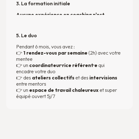
3. La formation initiale
Aucune expérience en coaching n'est
requise !
Chaque futur bénévole suit une
formation initiale collective de 4 jours pour
acquérir les bases de savoir-faire et de savoir-
5. Le duo
être d'un mentor.
Pendant 6 mois, vous avez :
👉
1 rendez-vous par semaine
(2h) avec votre
mentee
4. La première rencontre
👉 un
coordinateur·rice référent·e
qui
Vous rencontrez un·e jeune et
encadre votre duo
validez (ou non) le
matching
👉 des
ateliers collectifs
réalisé par l'équipe. Une deuxième
et des
intervisions
rencontre est ensuite organisée pour
entre mentors
signer la
convention de mentorat
👉 un
espace de travail chaleureux
et clarifier les
et super
engagements de chacun.
équipé ouvert 5j/7