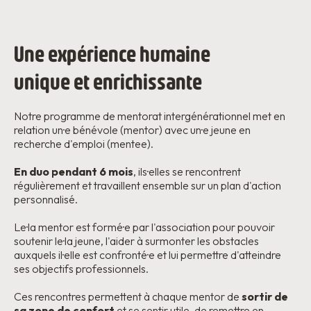
Une expérience humaine
unique et enrichissante
Notre programme de mentorat intergénérationnel met en
relation un·e bénévole (mentor) avec un·e jeune en
recherche d'emploi (mentee).
En duo pendant 6 mois
, ils·elles se rencontrent
régulièrement et travaillent ensemble sur un plan d'action
personnalisé.
Le·la mentor est formé·e par l'association pour pouvoir
soutenir le·la jeune, l'aider à surmonter les obstacles
auxquels il·elle est confronté·e et lui permettre d'atteindre
ses objectifs professionnels.
Ces rencontres permettent à chaque mentor de
sortir de
sa zone de confort
et se sentir utile, de remettre en