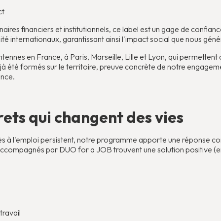
ct
ires financiers et institutionnels, ce label est un gage de confian
ité internationaux, garantissant ainsi l'impact social que nous gé
ennes en France, à Paris, Marseille, Lille et Lyon, qui permetten
jà été formés sur le territoire, preuve concrète de notre engagemen
ance.
rets qui changent des vies
ès à l'emploi persistent, notre programme apporte une réponse conc
ccompagnés par DUO for a JOB trouvent une solution positive (em
travail