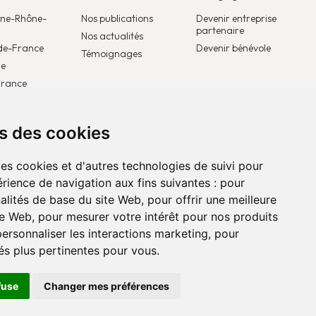
ne-Rhône-
Nos publications
Devenir entreprise
partenaire
Nos actualités
de-France
Devenir bénévole
Témoignages
le
France
lgique
ys-Bas
ns des cookies
rope
des cookies et d'autres technologies de suivi pour
rience de navigation aux fins suivantes :
pour
nalités de base du site Web
,
pour offrir une meilleure
te Web
,
pour mesurer votre intérêt pour nos produits
personnaliser les interactions marketing
,
pour
kies
tés plus pertinentes pour vous
.
fuse
Changer mes préférences