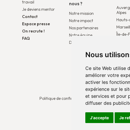
travail
nous ?
Auverg
Je deviens mentor
Alpes
Notre mission
Contact
Hauts-
Notre impact
Espace presse
Marseil
Nos partenaires
On recrute !
Île-de-
Notre équipe
FAQ
Duo Be
DUO Connect
Duo Pa
Nous utiliso
Duo Eu
Ce site Web utilise 
améliorer votre expé
activer les fonction
expérience sur le si
et services et pour 
Politique de confidentialité
Paramètres des coo
diffuser des publici
J'accepte
Je re