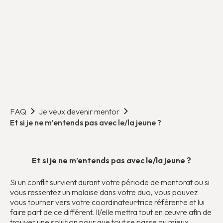
FAQ
Je veux devenir mentor
Et si je ne m’entends pas avec le/la jeune ?
Et si je ne m’entends pas avec le/la jeune ?
Si un conflit survient durant votre période de mentorat ou si
vous ressentez un malaise dans votre duo, vous pouvez
vous tourner vers votre coordinateur·trice référent·e et lui
faire part de ce différent. Il/elle mettra tout en œuvre afin de
trouver une solution pour que tout se passe au mieux.